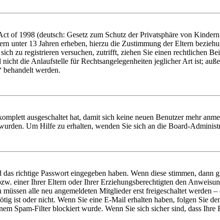
t of 1998 (deutsch: Gesetz zum Schutz der Privatsphäre von Kindern i
ern unter 13 Jahren erheben, hierzu die Zustimmung der Eltern bezieh
e sich zu registrieren versuchen, zutrifft, ziehen Sie einen rechtlichen
icht die Anlaufstelle für Rechtsangelegenheiten jeglicher Art ist; auße
“ behandelt werden.
 komplett ausgeschaltet hat, damit sich keine neuen Benutzer mehr anme
 wurden. Um Hilfe zu erhalten, wenden Sie sich an die Board-Administr
d das richtige Passwort eingegeben haben. Wenn diese stimmen, dann 
zw. einer Ihrer Eltern oder Ihrer Erziehungsberechtigten den Anweisung
n müssen alle neu angemeldeten Mitglieder erst freigeschaltet werden – 
nötig ist oder nicht. Wenn Sie eine E-Mail erhalten haben, folgen Sie d
em Spam-Filter blockiert wurde. Wenn Sie sich sicher sind, dass Ihre