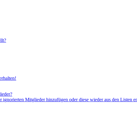
lt?
rhalten!
lieder?
er ignorierten Mitglieder hinzufügen oder diese wieder aus den Listen e