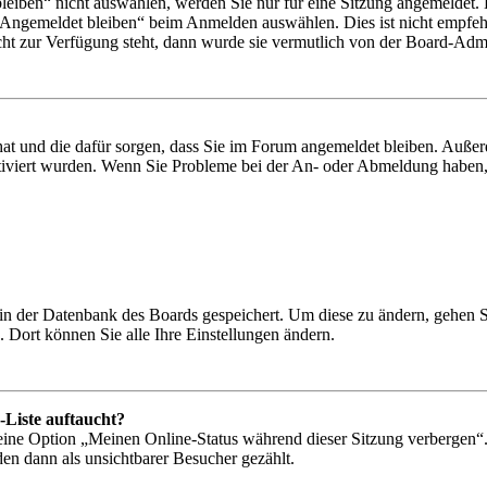
iben“ nicht auswählen, werden Sie nur für eine Sitzung angemeldet. 
„Angemeldet bleiben“ beim Anmelden auswählen. Dies ist nicht empfeh
cht zur Verfügung steht, dann wurde sie vermutlich von der Board-Admin
 hat und die dafür sorgen, dass Sie im Forum angemeldet bleiben. Auß
ktiviert wurden. Wenn Sie Probleme bei der An- oder Abmeldung haben,
n in der Datenbank des Boards gespeichert. Um diese zu ändern, gehen 
 Dort können Sie alle Ihre Einstellungen ändern.
-Liste auftaucht?
 eine Option „Meinen Online-Status während dieser Sitzung verbergen“
den dann als unsichtbarer Besucher gezählt.