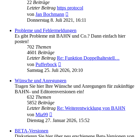
22
Beiträge
Letzter Beitrag
https protocol
Neuester
von
Jan Bochmann
Beitrag
Donnerstag 8. Juli 2021, 16:11
Probleme und Fehlermeldungen
Es gibt Probleme mit BAHN und Co.? Dann einfach hier
posten!
702
Themen
4601
Beiträge
Letzter Beitrag
Re: Funktion Doppelhaltestell…
Neuester
von
Pufferbock
Beitrag
Samstag 25. Juli 2026, 20:10
Wünsche und Anregungen
Tragen Sie hier Ihre Wünsche und Anregungen für zukünftige
BAHN- und Editorenversionen ein!
632
Themen
5852
Beiträge
Letzter Beitrag
Re: Weiterentwicklung von BAHN
Neuester
von
Mia99
Beitrag
Dienstag 27. Januar 2026, 15:52
BETA-Versionen
Diskutieren Sie hier über neu erschienene Beta-Versionen von