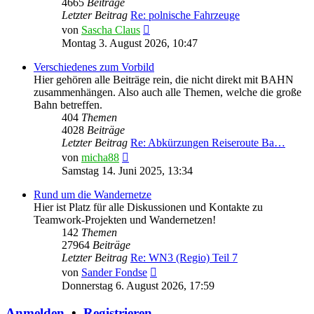
4665
Beiträge
Letzter Beitrag
Re: polnische Fahrzeuge
Neuester
von
Sascha Claus
Beitrag
Montag 3. August 2026, 10:47
Verschiedenes zum Vorbild
Hier gehören alle Beiträge rein, die nicht direkt mit BAHN
zusammenhängen. Also auch alle Themen, welche die große
Bahn betreffen.
404
Themen
4028
Beiträge
Letzter Beitrag
Re: Abkürzungen Reiseroute Ba…
Neuester
von
micha88
Beitrag
Samstag 14. Juni 2025, 13:34
Rund um die Wandernetze
Hier ist Platz für alle Diskussionen und Kontakte zu
Teamwork-Projekten und Wandernetzen!
142
Themen
27964
Beiträge
Letzter Beitrag
Re: WN3 (Regio) Teil 7
Neuester
von
Sander Fondse
Beitrag
Donnerstag 6. August 2026, 17:59
Anmelden
•
Registrieren