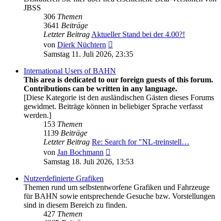
JBSS
306
Themen
3641
Beiträge
Letzter Beitrag
Aktueller Stand bei der 4.00?!
Neuester
von
Dierk Nüchtern
Beitrag
Samstag 11. Juli 2026, 23:35
International Users of BAHN
This area is dedicated to our foreign guests of this forum.
Contributions can be written in any language.
[Diese Kategorie ist den ausländischen Gästen dieses Forums
gewidmet. Beiträge können in beliebiger Sprache verfasst
werden.]
153
Themen
1139
Beiträge
Letzter Beitrag
Re: Search for "NL-treinstell…
Neuester
von
Jan Bochmann
Beitrag
Samstag 18. Juli 2026, 13:53
Nutzerdefinierte Grafiken
Themen rund um selbstentworfene Grafiken und Fahrzeuge
für BAHN sowie entsprechende Gesuche bzw. Vorstellungen
sind in diesem Bereich zu finden.
427
Themen