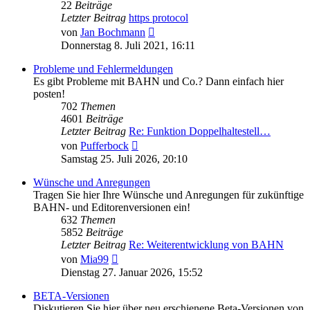
22
Beiträge
Letzter Beitrag
https protocol
Neuester
von
Jan Bochmann
Beitrag
Donnerstag 8. Juli 2021, 16:11
Probleme und Fehlermeldungen
Es gibt Probleme mit BAHN und Co.? Dann einfach hier
posten!
702
Themen
4601
Beiträge
Letzter Beitrag
Re: Funktion Doppelhaltestell…
Neuester
von
Pufferbock
Beitrag
Samstag 25. Juli 2026, 20:10
Wünsche und Anregungen
Tragen Sie hier Ihre Wünsche und Anregungen für zukünftige
BAHN- und Editorenversionen ein!
632
Themen
5852
Beiträge
Letzter Beitrag
Re: Weiterentwicklung von BAHN
Neuester
von
Mia99
Beitrag
Dienstag 27. Januar 2026, 15:52
BETA-Versionen
Diskutieren Sie hier über neu erschienene Beta-Versionen von