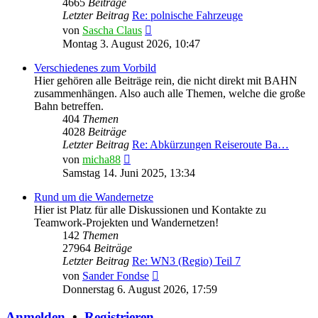
4665
Beiträge
Letzter Beitrag
Re: polnische Fahrzeuge
Neuester
von
Sascha Claus
Beitrag
Montag 3. August 2026, 10:47
Verschiedenes zum Vorbild
Hier gehören alle Beiträge rein, die nicht direkt mit BAHN
zusammenhängen. Also auch alle Themen, welche die große
Bahn betreffen.
404
Themen
4028
Beiträge
Letzter Beitrag
Re: Abkürzungen Reiseroute Ba…
Neuester
von
micha88
Beitrag
Samstag 14. Juni 2025, 13:34
Rund um die Wandernetze
Hier ist Platz für alle Diskussionen und Kontakte zu
Teamwork-Projekten und Wandernetzen!
142
Themen
27964
Beiträge
Letzter Beitrag
Re: WN3 (Regio) Teil 7
Neuester
von
Sander Fondse
Beitrag
Donnerstag 6. August 2026, 17:59
Anmelden
•
Registrieren