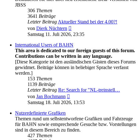
JBSS
306
Themen
3641
Beiträge
Letzter Beitrag
Aktueller Stand bei der 4.00?!
Neuester
von
Dierk Nüchtern
Beitrag
Samstag 11. Juli 2026, 23:35
International Users of BAHN
This area is dedicated to our foreign guests of this forum.
Contributions can be written in any language.
[Diese Kategorie ist den ausländischen Gästen dieses Forums
gewidmet. Beiträge können in beliebiger Sprache verfasst
werden.]
153
Themen
1139
Beiträge
Letzter Beitrag
Re: Search for "NL-treinstell…
Neuester
von
Jan Bochmann
Beitrag
Samstag 18. Juli 2026, 13:53
Nutzerdefinierte Grafiken
Themen rund um selbstentworfene Grafiken und Fahrzeuge
für BAHN sowie entsprechende Gesuche bzw. Vorstellungen
sind in diesem Bereich zu finden.
427
Themen