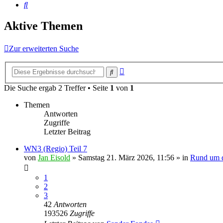
Suche
Aktive Themen
Zur erweiterten Suche
Erweiterte
Suche
Suche
Die Suche ergab 2 Treffer • Seite
1
von
1
Themen
Antworten
Zugriffe
Letzter Beitrag
WN3 (Regio) Teil 7
von
Jan Eisold
»
Samstag 21. März 2026, 11:56
» in
Rund um d
1
2
3
42
Antworten
193526
Zugriffe