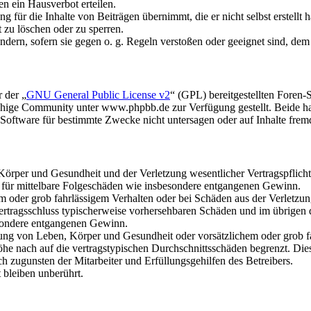
n ein Hausverbot erteilen.
 für die Inhalte von Beiträgen übernimmt, die er nicht selbst erstellt 
t zu löschen oder zu sperren.
ändern, sofern sie gegen o. g. Regeln verstoßen oder geeignet sind, de
 der „
GNU General Public License v2
“ (GPL) bereitgestellten Foren
hige Community unter www.phpbb.de zur Verfügung gestellt. Beide hab
oftware für bestimmte Zwecke nicht untersagen oder auf Inhalte frem
rper und Gesundheit und der Verletzung wesentlicher Vertragspflichten
ch für mittelbare Folgeschäden wie insbesondere entgangenen Gewinn.
em oder grob fahrlässigem Verhalten oder bei Schäden aus der Verletz
i Vertragsschluss typischerweise vorhersehbaren Schäden und im übrigen
besondere entgangenen Gewinn.
ng von Leben, Körper und Gesundheit oder vorsätzlichem oder grob fah
e nach auf die vertragstypischen Durchschnittsschäden begrenzt. Dies
h zugunsten der Mitarbeiter und Erfüllungsgehilfen des Betreibers.
bleiben unberührt.