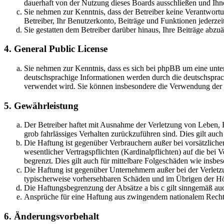
dauerhaft von der Nutzung dieses Boards ausschließen und Ihne
Sie nehmen zur Kenntnis, dass der Betreiber keine Verantwortung
Betreiber, Ihr Benutzerkonto, Beiträge und Funktionen jederzei
Sie gestatten dem Betreiber darüber hinaus, Ihre Beiträge abzu
4. General Public License
Sie nehmen zur Kenntnis, dass es sich bei phpBB um eine unter
deutschsprachige Informationen werden durch die deutschsprac
verwendet wird. Sie können insbesondere die Verwendung der S
5. Gewährleistung
Der Betreiber haftet mit Ausnahme der Verletzung von Leben, Kö
grob fahrlässiges Verhalten zurückzuführen sind. Dies gilt au
Die Haftung ist gegenüber Verbrauchern außer bei vorsätzlich
wesentlicher Vertragspflichten (Kardinalpflichten) auf die be
begrenzt. Dies gilt auch für mittelbare Folgeschäden wie ins
Die Haftung ist gegenüber Unternehmern außer bei der Verletzu
typischerweise vorhersehbaren Schäden und im Übrigen der Höh
Die Haftungsbegrenzung der Absätze a bis c gilt sinngemäß auc
Ansprüche für eine Haftung aus zwingendem nationalem Recht 
6. Änderungsvorbehalt