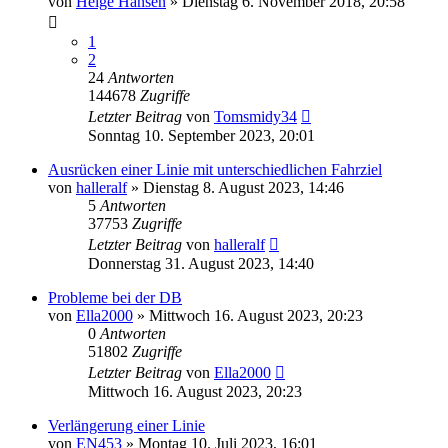
von
Helge Hansen
»
Dienstag 6. November 2018, 20:58
1
2
24
Antworten
144678
Zugriffe
Letzter Beitrag
von
Tomsmidy34
Sonntag 10. September 2023, 20:01
Ausrücken einer Linie mit unterschiedlichen Fahrziel
von
halleralf
»
Dienstag 8. August 2023, 14:46
5
Antworten
37753
Zugriffe
Letzter Beitrag
von
halleralf
Donnerstag 31. August 2023, 14:40
Probleme bei der DB
von
Ella2000
»
Mittwoch 16. August 2023, 20:23
0
Antworten
51802
Zugriffe
Letzter Beitrag
von
Ella2000
Mittwoch 16. August 2023, 20:23
Verlängerung einer Linie
von
EN453
»
Montag 10. Juli 2023, 16:01