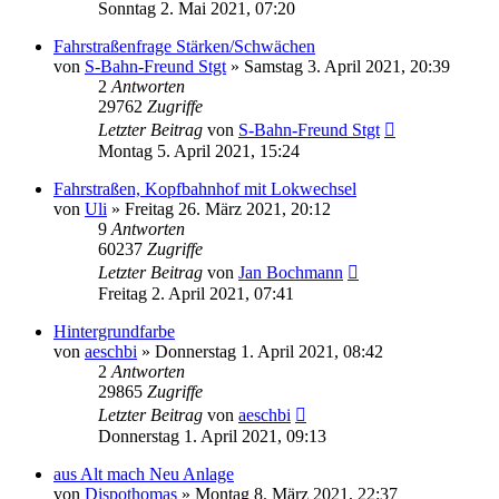
Sonntag 2. Mai 2021, 07:20
Fahrstraßenfrage Stärken/Schwächen
von
S-Bahn-Freund Stgt
»
Samstag 3. April 2021, 20:39
2
Antworten
29762
Zugriffe
Letzter Beitrag
von
S-Bahn-Freund Stgt
Montag 5. April 2021, 15:24
Fahrstraßen, Kopfbahnhof mit Lokwechsel
von
Uli
»
Freitag 26. März 2021, 20:12
9
Antworten
60237
Zugriffe
Letzter Beitrag
von
Jan Bochmann
Freitag 2. April 2021, 07:41
Hintergrundfarbe
von
aeschbi
»
Donnerstag 1. April 2021, 08:42
2
Antworten
29865
Zugriffe
Letzter Beitrag
von
aeschbi
Donnerstag 1. April 2021, 09:13
aus Alt mach Neu Anlage
von
Dispothomas
»
Montag 8. März 2021, 22:37