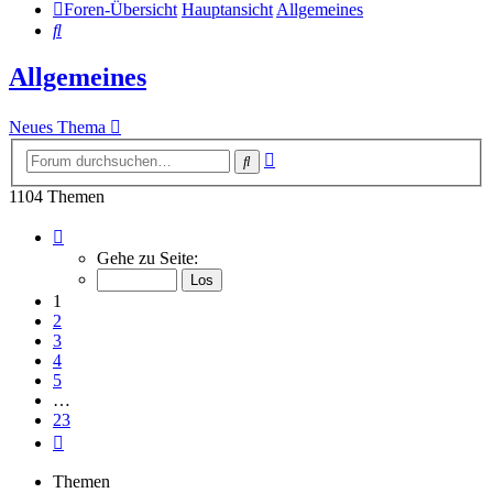
Foren-Übersicht
Hauptansicht
Allgemeines
Suche
Allgemeines
Neues Thema
Erweiterte
Suche
Suche
1104 Themen
Seite
1
Gehe zu Seite:
von
23
1
2
3
4
5
…
23
Nächste
Themen