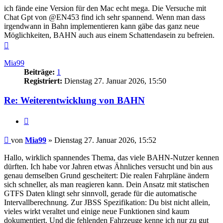
ich fände eine Version für den Mac echt mega. Die Versuche mit
Chat Gpt von @EN453 find ich sehr spannend. Wenn man dass
irgendwann in Bahn implementieren kann gäbe das ganz neue
Möglichkeiten, BAHN auch aus einem Schattendasein zu befreien.
Nach
oben
Mia99
Beiträge:
1
Registriert:
Dienstag 27. Januar 2026, 15:50
Re: Weiterentwicklung von BAHN
Zitieren
Beitrag
von
Mia99
»
Dienstag 27. Januar 2026, 15:52
Hallo, wirklich spannendes Thema, das viele BAHN-Nutzer kennen
dürften. Ich habe vor Jahren etwas Ähnliches versucht und bin aus
genau demselben Grund gescheitert: Die realen Fahrpläne ändern
sich schneller, als man reagieren kann. Dein Ansatz mit statischen
GTFS Daten klingt sehr sinnvoll, gerade für die automatische
Intervallberechnung. Zur JBSS Spezifikation: Du bist nicht allein,
vieles wirkt veraltet und einige neue Funktionen sind kaum
dokumentiert. Und die fehlenden Fahrzeuge kenne ich nur zu gut