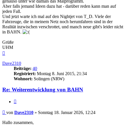
genauso unter wie damals das Malprogramm.
Aber falls jemand Ideen dazu hat - darüber reden kann man auf
jeden Fall.
Und jetzt warte ich mal auf den Nightjet von T_D. Viele der
Fahrzeuge, die in meinem Netz noch herumfahren sind in der
Realität inzwischen verschrottet, und manch neue gibt's leider nicht
in BAHN.
Grüße
UHM
Nach
oben
Dave2310
Beiträge:
40
Registriert:
Montag 8. Juni 2015, 21:34
Wohnort:
Solingen (NRW)
Re: Weiterentwicklung von BAHN
Zitieren
Beitrag
von
Dave2310
»
Sonntag 18. Januar 2026, 12:24
Hallo zusammen,