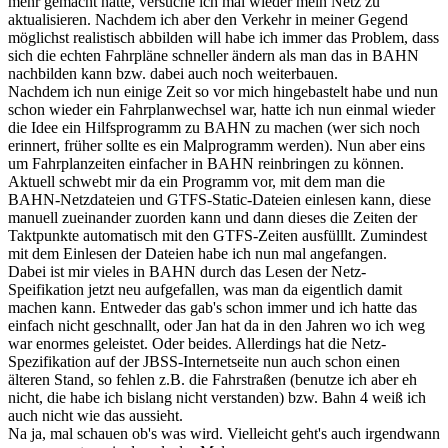
mehr gemacht hatte, versuche ich mal wieder mein Netz zu
aktualisieren. Nachdem ich aber den Verkehr in meiner Gegend
möglichst realistisch abbilden will habe ich immer das Problem, dass
sich die echten Fahrpläne schneller ändern als man das in BAHN
nachbilden kann bzw. dabei auch noch weiterbauen.
Nachdem ich nun einige Zeit so vor mich hingebastelt habe und nun
schon wieder ein Fahrplanwechsel war, hatte ich nun einmal wieder
die Idee ein Hilfsprogramm zu BAHN zu machen (wer sich noch
erinnert, früher sollte es ein Malprogramm werden). Nun aber eins
um Fahrplanzeiten einfacher in BAHN reinbringen zu können.
Aktuell schwebt mir da ein Programm vor, mit dem man die
BAHN-Netzdateien und GTFS-Static-Dateien einlesen kann, diese
manuell zueinander zuorden kann und dann dieses die Zeiten der
Taktpunkte automatisch mit den GTFS-Zeiten ausfülllt. Zumindest
mit dem Einlesen der Dateien habe ich nun mal angefangen.
Dabei ist mir vieles in BAHN durch das Lesen der Netz-
Speifikation jetzt neu aufgefallen, was man da eigentlich damit
machen kann. Entweder das gab's schon immer und ich hatte das
einfach nicht geschnallt, oder Jan hat da in den Jahren wo ich weg
war enormes geleistet. Oder beides. Allerdings hat die Netz-
Spezifikation auf der JBSS-Internetseite nun auch schon einen
älteren Stand, so fehlen z.B. die Fahrstraßen (benutze ich aber eh
nicht, die habe ich bislang nicht verstanden) bzw. Bahn 4 weiß ich
auch nicht wie das aussieht.
Na ja, mal schauen ob's was wird. Vielleicht geht's auch irgendwann