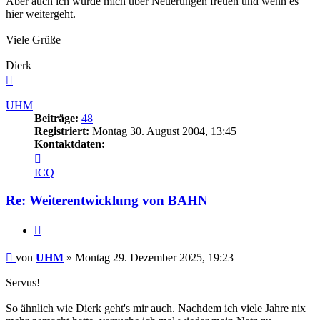
Aber auch ich würde mich über Neuerungen freuen und wenn es
hier weitergeht.
Viele Grüße
Dierk
Nach
oben
UHM
Beiträge:
48
Registriert:
Montag 30. August 2004, 13:45
Kontaktdaten:
Kontaktdaten
von
ICQ
UHM
Re: Weiterentwicklung von BAHN
Zitieren
Beitrag
von
UHM
»
Montag 29. Dezember 2025, 19:23
Servus!
So ähnlich wie Dierk geht's mir auch. Nachdem ich viele Jahre nix