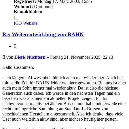
Registriert:
Montag 17. März 2003, 16:55
Wohnort:
Dortmund
Kontaktdaten:
Kontaktdaten
von
ICQ
Website
Dierk
Nüchtern
Re: Weiterentwicklung von BAHN
Zitieren
Beitrag
von
Dierk Nüchtern
»
Freitag 21. November 2025, 22:13
Hallo zusammen,
nach längerer Abwesenheit bin ich auch mal wieder hier. Auch bei
mir ist die Zeit für BAHN leider weniger geworden. Bei uns ist aber
auch mein Sohn immer mal wieder aktiv. Da ist also die nächste
Generation auch dabei. Ich werde in den nächsten Tagen mal ein
bisschen was aus meinem aktuellen Projekt zeigen. Ich bin
nachwievor sehr aktiv bei älteren Bussen und habe mittlerweile eine
recht umfangreiche Sammlung an Standard I - Bussen von
verschiedenen Herstellern angesammelt. Also ich denke, dass viele
User auch weiterhin aktiv sind, aber nicht so häufig hier posten.