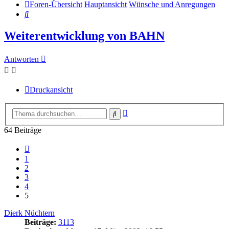
Foren-Übersicht
Hauptansicht
Wünsche und Anregungen
Suche
Weiterentwicklung von BAHN
Antworten
Druckansicht
Erweiterte
Suche
Suche
64 Beiträge
Vorherige
1
2
3
4
5
Dierk Nüchtern
Beiträge:
3113